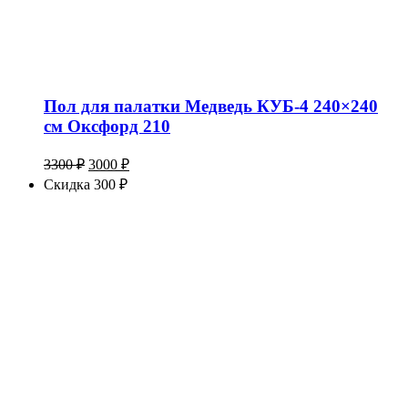
Пол для палатки Медведь КУБ-4 240×240
см Оксфорд 210
Первоначальная
Текущая
3300
₽
3000
₽
цена
цена:
Скидка 300 ₽
составляла
3000 ₽.
3300 ₽.