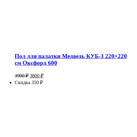
Пол для палатки Медведь КУБ-3 220×220
см Оксфорд 600
Первоначальная
Текущая
3900
₽
3800
₽
цена
цена:
Скидка 350 ₽
составляла
3800 ₽.
3900 ₽.