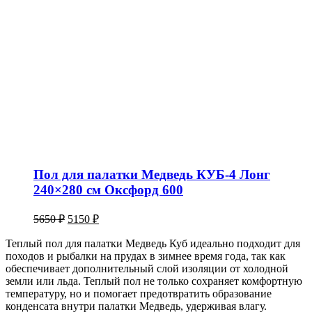
Пол для палатки Медведь КУБ-4 Лонг
240×280 см Оксфорд 600
Первоначальная
Текущая
5650
₽
5150
₽
цена
цена:
составляла
Теплый пол для палатки Медведь Куб идеально подходит для
5150 ₽.
походов и рыбалки на прудах в зимнее время года, так как
5650 ₽.
обеспечивает дополнительный слой изоляции от холодной
земли или льда. Теплый пол не только сохраняет комфортную
температуру, но и помогает предотвратить образование
конденсата внутри палатки Медведь, удерживая влагу.