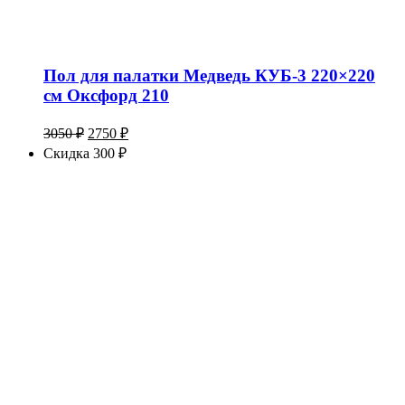
Пол для палатки Медведь КУБ-3 220×220
см Оксфорд 210
Первоначальная
Текущая
3050
₽
2750
₽
цена
цена:
Скидка 300 ₽
составляла
2750 ₽.
3050 ₽.