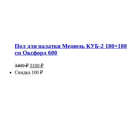
Пол для палатки Медведь КУБ-2 180×180
см Оксфорд 600
Первоначальная
Текущая
3400
₽
3100
₽
цена
цена:
Скидка 100 ₽
составляла
3100 ₽.
3400 ₽.