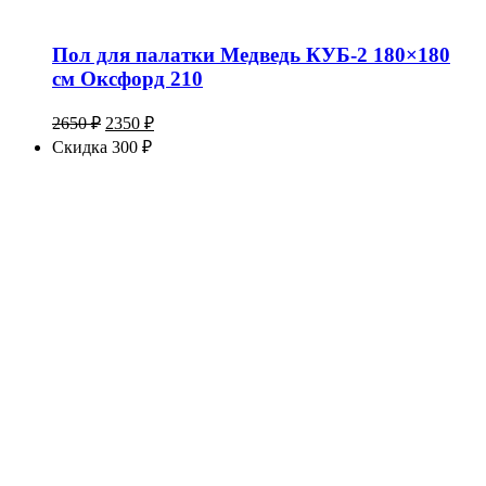
Пол для палатки Медведь КУБ-2 180×180
см Оксфорд 210
Первоначальная
Текущая
2650
₽
2350
₽
цена
цена:
Скидка 300 ₽
составляла
2350 ₽.
2650 ₽.