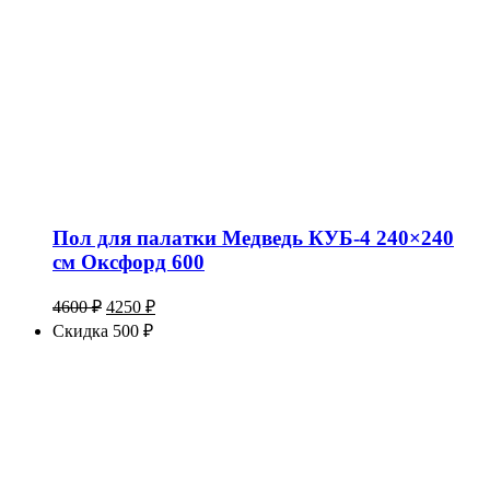
Пол для палатки Медведь КУБ-4 240×240
см Оксфорд 600
Первоначальная
Текущая
4600
₽
4250
₽
цена
цена:
Скидка 500 ₽
составляла
4250 ₽.
4600 ₽.