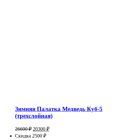
Зимняя Палатка Медведь Куб-5
(трехслойная)
Первоначальная
Текущая
26600
₽
20300
₽
цена
цена:
Скидка 2500 ₽
составляла
20300 ₽.