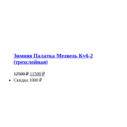
Зимняя Палатка Медведь Куб-2
(трехслойная)
Первоначальная
Текущая
12500
₽
11500
₽
цена
цена:
Скидка 1000 ₽
составляла
11500 ₽.
12500 ₽.