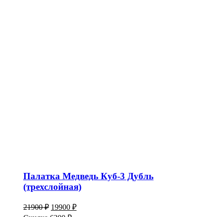
Палатка Медведь Куб-3 Дубль
(трехслойная)
Первоначальная
Текущая
21900
₽
19900
₽
цена
цена: