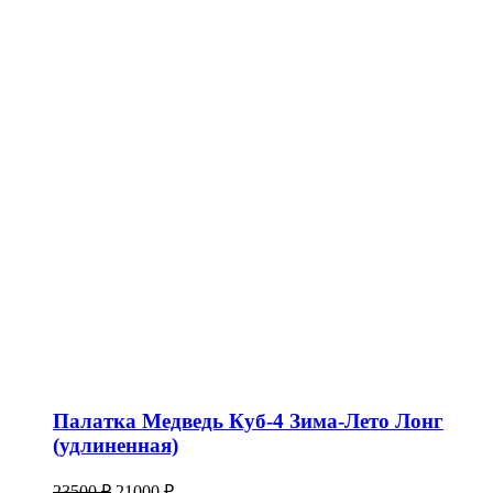
Палатка Медведь Куб-4 Зима-Лето Лонг
(удлиненная)
Первоначальная
Текущая
23500
₽
21000
₽