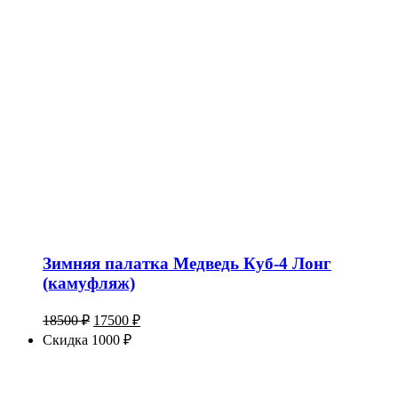
Зимняя палатка Медведь Куб-4 Лонг
(камуфляж)
Первоначальная
Текущая
18500
₽
17500
₽
цена
цена:
Скидка 1000 ₽
составляла
17500 ₽.
18500 ₽.