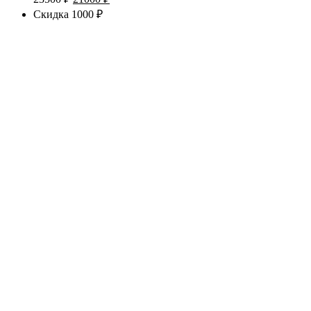
цена
цена:
Скидка 1000 ₽
составляла
21000 ₽.
23500 ₽.