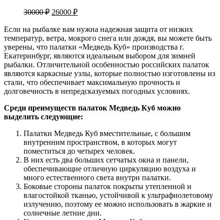
Первоначальная
Текущая
30000
₽
26000
₽
цена
цена:
составляла
Если на рыбалке вам нужна надежная защита от низких
26000 ₽.
температур, ветра, мокрого снега или дождя, вы можете быть
30000 ₽.
уверены, что палатки «Медведь Куб» производства г.
Екатеринбург, являются идеальным выбором для зимней
рыбалки. Отличительной особенностью российских палаток
являются каркасные узлы, которые полностью изготовлены из
стали, что обеспечивает максимальную прочность и
долговечность в непредсказуемых погодных условиях.
Среди преимуществ палаток Медведь Куб можно
выделить следующие:
Палатки Медведь Куб вместительные, с большим
внутренним пространством, в которых могут
поместиться до четырех человек.
В них есть два больших сетчатых окна и панели,
обеспечивающие отличную циркуляцию воздуха и
много естественного света внутри палатки.
Боковые стороны палаток покрыты утепленной и
влагостойкой тканью, устойчивой к ультрафиолетовому
излучению, поэтому ее можно использовать в жаркие и
солнечные летние дни.