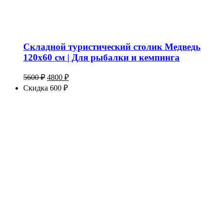
Складной туристический столик Медведь
120х60 см | Для рыбалки и кемпинга
Первоначальная
Текущая
5600
₽
4800
₽
цена
цена:
Скидка 600 ₽
составляла
4800 ₽.
5600 ₽.