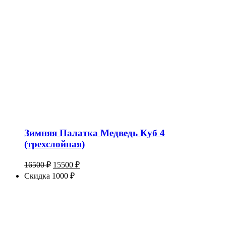
Зимняя Палатка Медведь Куб 4
(трехслойная)
Первоначальная
Текущая
16500
₽
15500
₽
цена
цена:
Скидка 1000 ₽
составляла
15500 ₽.
16500 ₽.