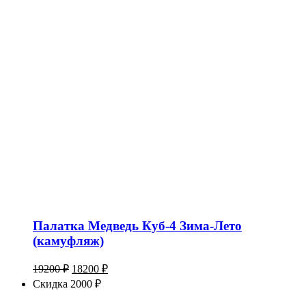
Палатка Медведь Куб-4 Зима-Лето
(камуфляж)
Первоначальная
Текущая
19200
₽
18200
₽
цена
цена:
Скидка 2000 ₽
составляла
18200 ₽.
19200 ₽.