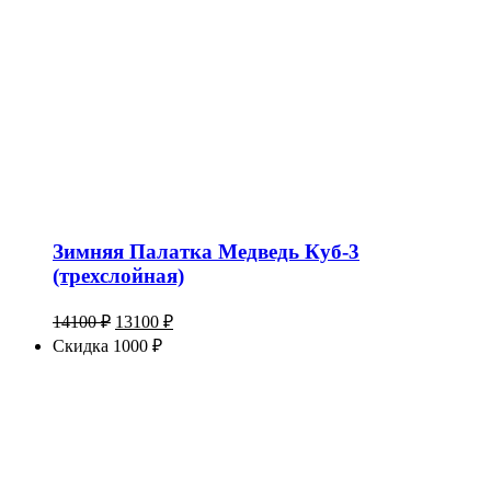
Зимняя Палатка Медведь Куб-3
(трехслойная)
Первоначальная
Текущая
14100
₽
13100
₽
цена
цена:
Скидка 1000 ₽
составляла
13100 ₽.
14100 ₽.