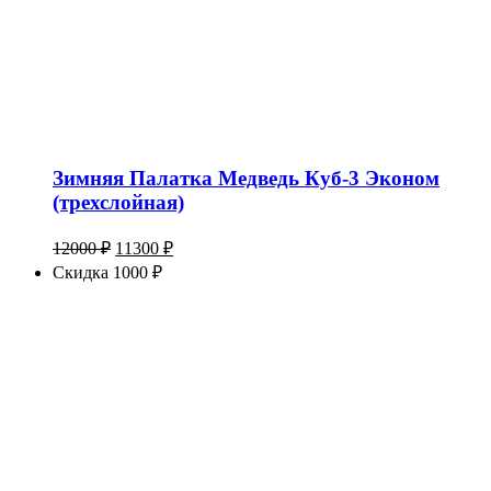
Зимняя Палатка Медведь Куб-3 Эконом
(трехслойная)
Первоначальная
Текущая
12000
₽
11300
₽
цена
цена:
Скидка 1000 ₽
составляла
11300 ₽.
12000 ₽.