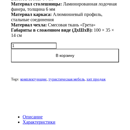
Материал столешницы:
Ламинированная лодочная
фанера, толщина 6 мм
Материал каркаса:
Алюминиевый профиль,
стальные соединения
Материал чехла:
Смесовая ткань «Грета»
Габариты в сложенном виде (ДхШхВ):
100 × 35 ×
14 см
Количество
товара
Складной
В корзину
туристический
столик
Медведь
120х60
Tags:
комплектующие
,
туристическая мебель
,
хит продаж
см
|
Для
рыбалки
и
кемпинга
Описание
Характеристики