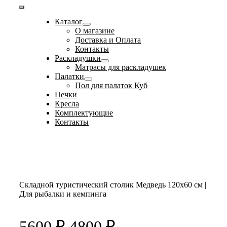
Toggle
Каталог
Navigation
О магазине
Доставка и Оплата
Контакты
Раскладушки
Матрасы для раскладушек
Палатки
Пол для палаток Куб
Печки
Кресла
Комплектующие
Контакты
Складной туристический столик Медведь 120х60 см |
Для рыбалки и кемпинга
Первоначальная
Текущая
5600
₽
4800
₽