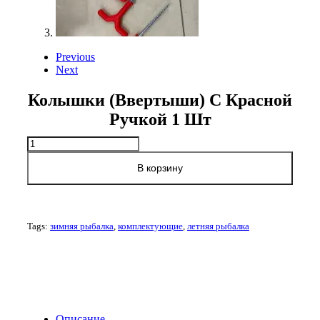
Previous
Next
Колышки (ввертыши) С Красной
Ручкой 1 Шт
Количество
товара
Колышки
В корзину
(ввертыши)
с
красной
ручкой
Tags:
зимняя рыбалка
,
комплектующие
,
летняя рыбалка
1
шт
Описание