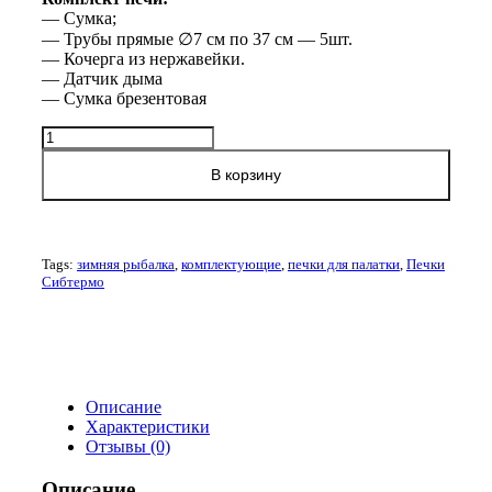
— Сумка;
— Трубы прямые ∅7 см по 37 см — 5шт.
— Кочерга из нержавейки.
— Датчик дыма
— Сумка брезентовая
Количество
товара
Печь
В корзину
дровяная
Сибтермо
"Сибирка"
12
Tags:
зимняя рыбалка
,
комплектующие
,
печки для палатки
,
Печки
л
Сибтермо
1
мм
малая
(Нержавеющая
сталь)
Описание
Характеристики
Отзывы (0)
Описание