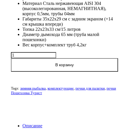
Материал Сталь нержавеющая AISI 304
(высоколегированная, НЕМАГНИТНАЯ),
корпус 0,5мм, трубы 04мм
Габариты 35х22х29 см с задним экраном (+14
см крышка впереди)
Топка 22х23х33 см/15 литров
Диаметр дымохода 65 мм (труба малой
пошехонки)
Вес корпус+комплект труб 4,2кг
Количество
товара
Печка
В корзину
для
палатки
Пошехонка
"Турист"
Tags:
зимняя рыбалка
,
комплектующие
,
печки для палатки
,
печки
15
Пошехонка Турист
л
0.5
мм
с
3д-
экранами
Описание
и