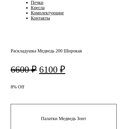
Печки
Кресла
Комплектующие
Контакты
Раскладушка Медведь 200 Широкая
Первоначальная
Текущая
6600
₽
6100
₽
цена
цена:
составляла
8% Off
6100 ₽.
6600 ₽.
Палатки Медведь Зонт