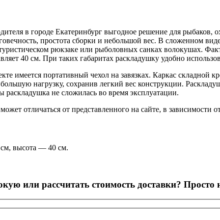
дителя в городе Екатеринбург выгодное решение для рыбаков, о
говечность, простота сборки и небольшой вес. В сложенном вид
, туристическом рюкзаке или рыболовных санках волокушах. Фак
авляет 40 см. При таких габаритах раскладушку удобно использ
кте имеется портативный чехол на завязках. Каркас складной 
 большую нагрузку, сохранив легкий вес конструкции. Расклад
бы раскладушка не сложилась во время эксплуатации.
ожет отличаться от представленного на сайте, в зависимости о
см, высота — 40 см.
кую или рассчитать стоимость доставки? Просто 